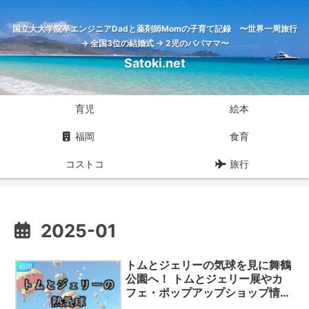
国立大大学院卒エンジニアDadと薬剤師Momの子育て記録 〜世界一周旅行
→ 全国3位の結婚式 → 2児のパパママ〜
Satoki.net
育児
絵本
福岡
食育
コストコ
旅行
2025-01
トムとジェリーの気球を見に舞鶴
福岡
公園へ！ トムとジェリー展やカ
フェ・ポップアップショップ情報
も！