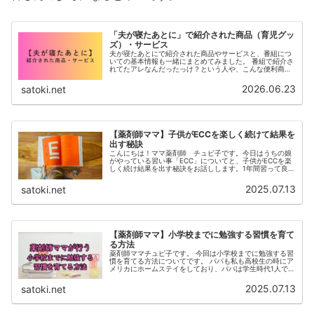
「夫が寝たあとに」で紹介された商品（育児グッ
ズ）・サービス
夫が寝たあとにで紹介された商品やサービスと、番組につ
いての基本情報も一緒にまとめてみました。 番組で紹介さ
れてたアレなんだったっけ？という人や、こんな便利商品
知らなかったと思って頂けると嬉しいです。
2026.06.23
satoki.net
【薬剤師ママ】子供がECCを楽しく続けて結果を
出す秘訣
こんにちは！ママ薬剤師 チュピ子です。今日はうちの娘
がやっている習い事「ECC」についてと、子供がECCを楽
しく続け結果を出す秘訣をお話しします。1年間習って良か
った？悪かった？成果は？まず、ズバリ！！『習って良か
った』です！成果は大きく3...
2025.07.13
satoki.net
【薬剤師ママ】小学校までに勉強する習慣を育て
る方法
薬剤師ママチュピ子です。 今回は小学校までに勉強する習
慣を育てる方法についてです。 パパも私も高校生の時にア
メリカにホームステイをしており、パパは学生時代1人で世
界一周もしています。 子供が生まれてから現在まで、どん
な事をしてきて、どんな成功体験があったのか、それぞれ
2025.07.13
satoki.net
具体的に説明していきます。