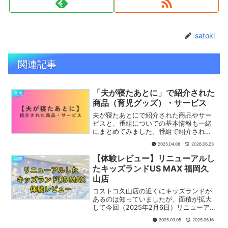
satoki
関連記事
「夫が寝たあとに」で紹介された
育児
商品（育児グッズ）・サービス
夫が寝たあとにで紹介された商品やサー
ビスと、番組についての基本情報も一緒
にまとめてみました。番組で紹介されて
たアレなんだったっけ？という人や、こ
2025.04.08
2026.06.23
んな便利商品知らなかったと思って頂け
ると嬉しいです。
【体験レビュー】リニューアルし
福岡
たキッズランドUS MAX 福岡久
山店
コストコ久山店の近くにキッズランドが
あるのは知っていましたが、面積が拡大
して今回（2025年2月6日）リニューアル
して好評の噂を聞いたので行ってきまし
2025.03.05
2025.06.16
た。最高の施設に生まれ変わっていたの