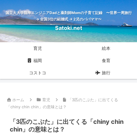
国立大大学院卒エンジニアDadと薬剤師Momの子育て記録 〜世界一周旅行
→ 全国3位の結婚式 → 2児のパパママ〜
Satoki.net
育児
絵本
福岡
食育
コストコ
旅行
ホーム
育児
「3匹のこぶた」に出てくる
「chiny chin chin」の意味とは？
「3匹のこぶた」に出てくる「chiny chin
chin」の意味とは？