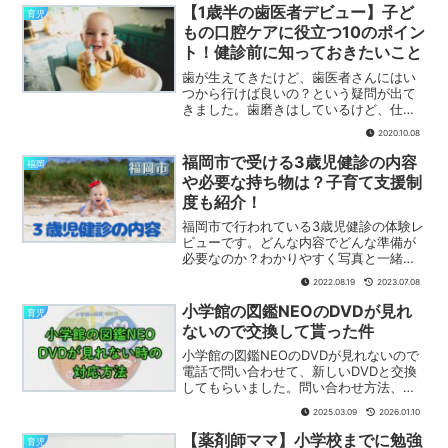
で、写真付きで説明します。
【1歳半の歯医者デビュー】子ど
育児
もの口腔ケアに役立つ10のポイン
ト！健診前に知っておきたいこと
歯が生えてきたけど、歯医者さんにはい
つから行けば良いの？という疑問が出て
きました。歯磨きはしているけど、仕上
げ磨きは嫌がるし…。歯磨き嫌いになっ
2020.10.08
て欲しくないけど、虫歯になるのも嫌だ
し…。実際に歯医者さんに行ってみた内
福岡市で受ける3歳児健診の内容
福岡
容をまとめました。
や必要な持ち物は？子育て支援制
度も紹介！
福岡市で行われている3歳児健診の体験レ
ビューです。どんな内容でどんな準備が
必要なのか？わかりやすく写真と一緒に
紹介しました。今までの健診とは違って
2022.08.19
2023.07.08
初めて行う内容や、事前に行わなければ
ならない事もあります。これから３歳児
小学館の図鑑NEOのDVDが見れ
育児
健診をされる親御さんの参考になれば幸
ないので交換して貰った件
いです。
小学館の図鑑NEOのDVDが見れないので
電話で問い合わせて、新しいDVDと交換
してもらいました。問い合わせ方法、聞
かれた内容、郵送方法など、まとめてみ
2025.03.09
2026.01.10
ました。同じ問題でお困りの方の参考に
なると嬉しいです。
【薬剤師ママ】小学校までに勉強
育児