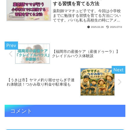
する習慣を育てる方法
薬剤師ママチュピ子です。今回は小学校
までに勉強する習慣を育てる方法につい
てです。パパも私も高校生の時にアメリ
カにホームステイをしており、パパは学
2025.02.26
2025.07.13
生時代1人で世界一周もしています。子供
が生まれてから現在まで、どんな事をし
てきて、どんな成功体験があったのか、
それぞれ具体的に説明していきます。
【福岡市の産後ケア（産後ドゥーラ）】
クレイドルハウス体験談
【うきは市】ヤマメ釣り堀せせらぎ子連
れ体験談！つかみ取り料金や駐車場も
コメント