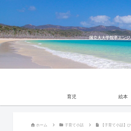
国立大大学院卒エンジニ
育児
絵本
ホーム
子育て小話
【子育て小話】