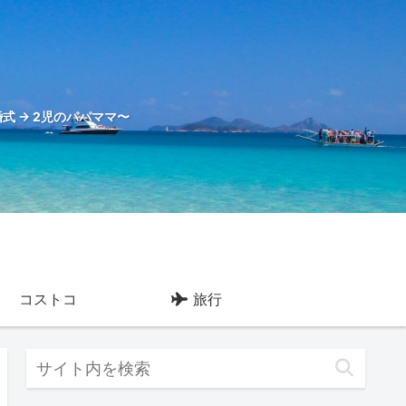
式 → 2児のパパママ〜
コストコ
旅行