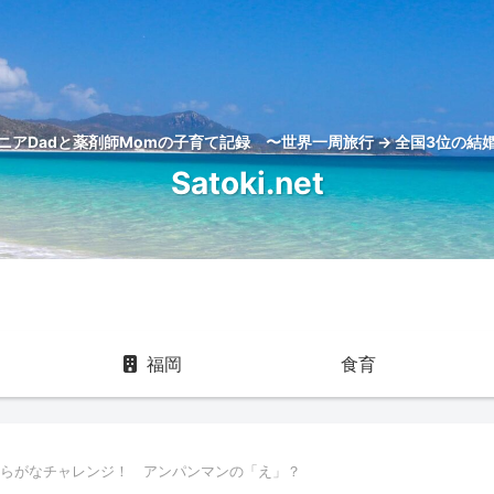
アDadと薬剤師Momの子育て記録 〜世界一周旅行 → 全国3位の結婚
Satoki.net
福岡
食育
ひらがなチャレンジ！ アンパンマンの「え」？