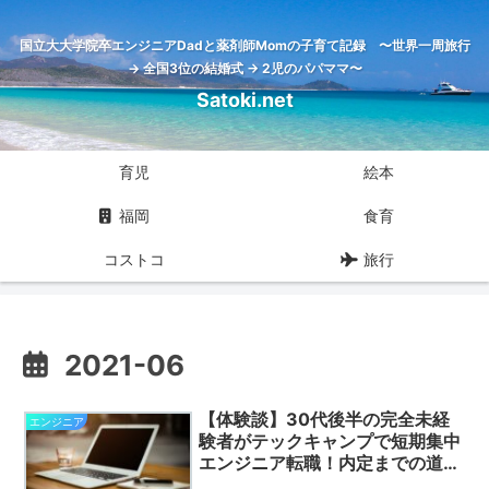
国立大大学院卒エンジニアDadと薬剤師Momの子育て記録 〜世界一周旅行
→ 全国3位の結婚式 → 2児のパパママ〜
Satoki.net
育児
絵本
福岡
食育
コストコ
旅行
2021-06
【体験談】30代後半の完全未経
エンジニア
験者がテックキャンプで短期集中
エンジニア転職！内定までの道の
り