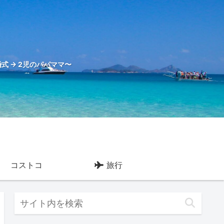
式 → 2児のパパママ〜
コストコ
旅行