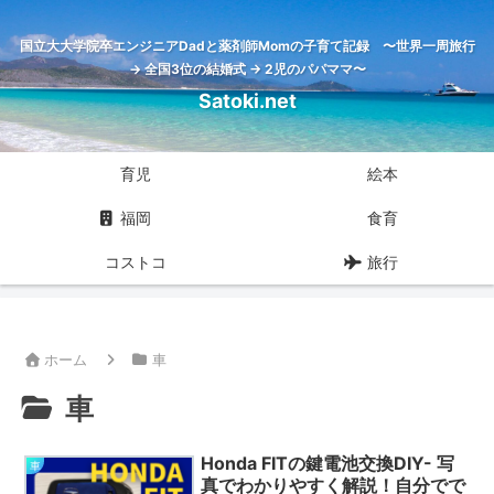
国立大大学院卒エンジニアDadと薬剤師Momの子育て記録 〜世界一周旅行
→ 全国3位の結婚式 → 2児のパパママ〜
Satoki.net
育児
絵本
福岡
食育
コストコ
旅行
ホーム
車
車
Honda FITの鍵電池交換DIY- 写
車
真でわかりやすく解説！自分でで