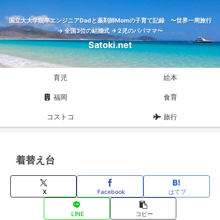
国立大大学院卒エンジニアDadと薬剤師Momの子育て記録 〜世界一周旅行
→ 全国3位の結婚式 → 2児のパパママ〜
Satoki.net
育児
絵本
福岡
食育
コストコ
旅行
着替え台
X
Facebook
はてブ
LINE
コピー