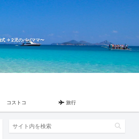
式 → 2児のパパママ〜
コストコ
旅行