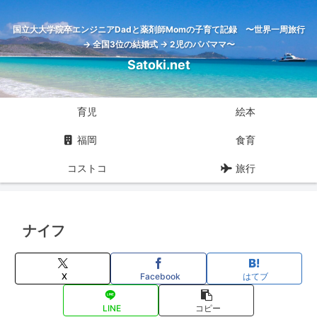
国立大大学院卒エンジニアDadと薬剤師Momの子育て記録 〜世界一周旅行
→ 全国3位の結婚式 → 2児のパパママ〜
Satoki.net
育児
絵本
福岡
食育
コストコ
旅行
ナイフ
X
Facebook
はてブ
LINE
コピー