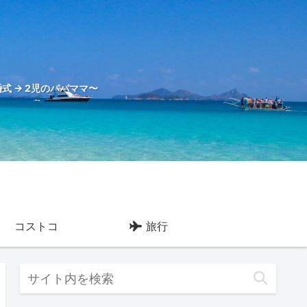
式 → 2児のパパママ〜
コストコ
旅行