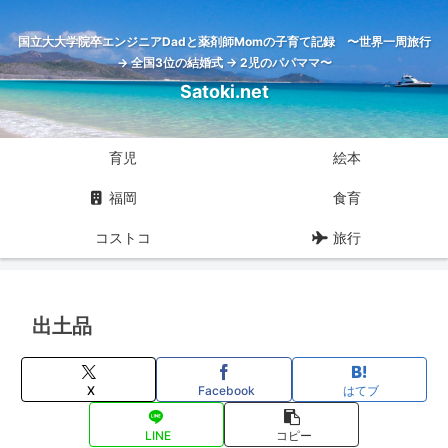
国立大大学院卒エンジニアDadと薬剤師Momの子育て記録 〜世界一周旅行
→ 全国3位の結婚式 → 2児のパパママ〜
Satoki.net
育児
絵本
福岡
食育
コストコ
旅行
出土品
X
Facebook
はてブ
LINE
コピー