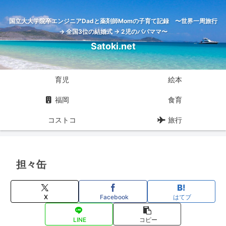
国立大大学院卒エンジニアDadと薬剤師Momの子育て記録 〜世界一周旅行
→ 全国3位の結婚式 → 2児のパパママ〜
Satoki.net
育児
絵本
福岡
食育
コストコ
旅行
担々缶
X
Facebook
はてブ
LINE
コピー