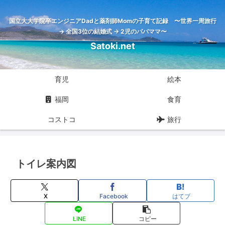
国立大大学院卒エンジニアDadと薬剤師Momの子育て記録 〜世界一周旅行
→ 全国3位の結婚式 → 2児のパパママ〜
Satoki.net
育児
絵本
福岡
食育
コストコ
旅行
トイレ案内図
X
Facebook
はてブ
LINE
コピー