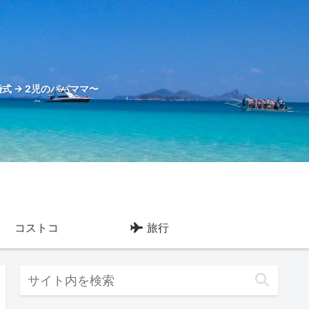
式 → 2児のパパママ〜
コストコ
旅行