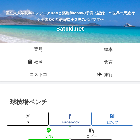
国立大大学院卒エンジニアDadと薬剤師Momの子育て記録 〜世界一周旅行
→ 全国3位の結婚式 → 2児のパパママ〜
Satoki.net
育児
絵本
福岡
食育
コストコ
旅行
球技場ベンチ
X
Facebook
はてブ
LINE
コピー