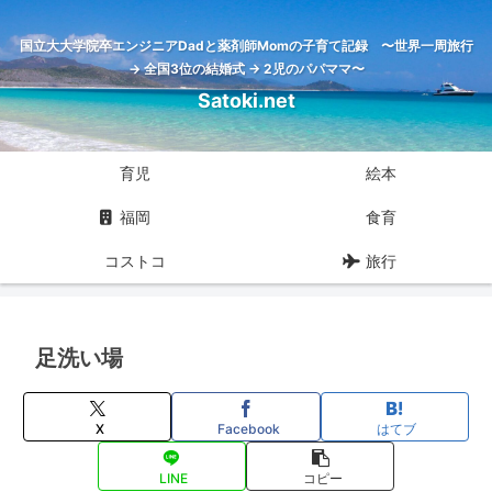
国立大大学院卒エンジニアDadと薬剤師Momの子育て記録 〜世界一周旅行
→ 全国3位の結婚式 → 2児のパパママ〜
Satoki.net
育児
絵本
福岡
食育
コストコ
旅行
足洗い場
X
Facebook
はてブ
LINE
コピー