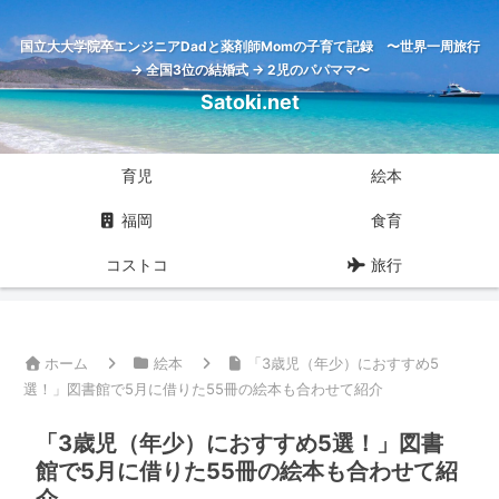
国立大大学院卒エンジニアDadと薬剤師Momの子育て記録 〜世界一周旅行
→ 全国3位の結婚式 → 2児のパパママ〜
Satoki.net
育児
絵本
福岡
食育
コストコ
旅行
ホーム
絵本
「3歳児（年少）におすすめ5
選！」図書館で5月に借りた55冊の絵本も合わせて紹介
「3歳児（年少）におすすめ5選！」図書
館で5月に借りた55冊の絵本も合わせて紹