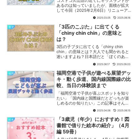
コストコ久山店の近くにキッズランドが
あるのは知っていましたが、面積が拡大
して今回（2025年2月6日）リニューアル
して好評の噂を聞いたので行ってきまし
2025.03.05
2025.06.16
た。最高の施設に生まれ変わっていたの
で、写真付きで説明します。
「3匹のこぶた」に出てくる
育児
「chiny chin chin」の意味と
は？
3匹の子ブタに出てくる「chiny chin
chin」の意味とは？大人でも聞かれると
迷いますよね？日本語だと「ぼくのあご
ヒゲにかけて！」みたいに訳されます。
2025.08.17
2025.09.03
実際に使用されている流れと一緒に解説
してみました。
福岡空港で子供が遊べる展望デッ
福岡
キ・動く歩道、国内線国際線の比
較、当日の体験談まで
「福岡空港で子供が喜ぶスポットを知り
たい」「国内線と国際線だとどっちが楽
しめるのか知りたい」この記事はそんな
方に向けて書いています。まだ福岡空港
2025.04.06
2025.06.15
に遊びに行くというイメージがない方で
も分かりやすいように、写真多めで記事
「3歳児（年少）におすすめ！図
絵本
にしてみました。
書館で借りた絵本の紹介」（4月
編 59冊）