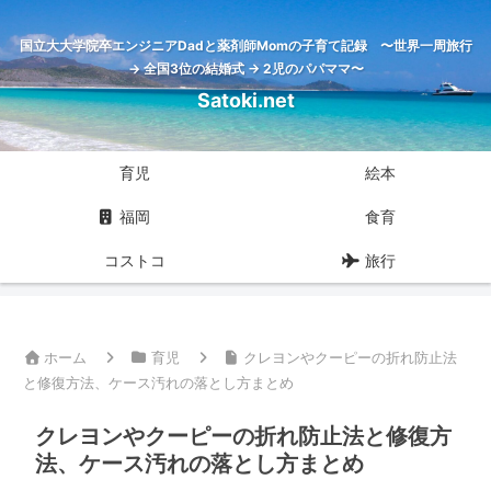
国立大大学院卒エンジニアDadと薬剤師Momの子育て記録 〜世界一周旅行
→ 全国3位の結婚式 → 2児のパパママ〜
Satoki.net
育児
絵本
福岡
食育
コストコ
旅行
ホーム
育児
クレヨンやクーピーの折れ防止法
と修復方法、ケース汚れの落とし方まとめ
クレヨンやクーピーの折れ防止法と修復方
法、ケース汚れの落とし方まとめ