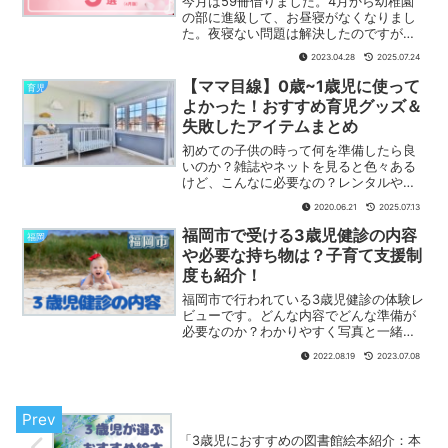
今月は59冊借りました。4月から幼稚園
の部に進級して、お昼寝がなくなりまし
た。夜寝ない問題は解決したのですが、
逆に絵本の読み聞かせを開始して直ぐに
2023.04.28
2025.07.24
寝る事が多くなりました。親としては嬉
しいような寂しいような複雑な心境です
【ママ目線】0歳~1歳児に使って
育児
が、寝る前以外の朝や昼間に本を読む時
よかった！おすすめ育児グッズ＆
間が増えました。
失敗したアイテムまとめ
初めての子供の時って何を準備したら良
いのか？雑誌やネットを見ると色々ある
けど、こんなに必要なの？レンタルや中
古もあるけど、新品が良いなぁ等、色ん
2020.06.21
2025.07.13
な考えがあると思います。実際私も初め
ての子供だったので誕生する前、そして
福岡市で受ける3歳児健診の内容
福岡
生まれてからも悩みに悩んだので、実際
や必要な持ち物は？子育て支援制
に使用して良かったもの、要らなかった
度も紹介！
ものをまとめてみました。
福岡市で行われている3歳児健診の体験レ
ビューです。どんな内容でどんな準備が
必要なのか？わかりやすく写真と一緒に
紹介しました。今までの健診とは違って
2022.08.19
2023.07.08
初めて行う内容や、事前に行わなければ
ならない事もあります。これから３歳児
健診をされる親御さんの参考になれば幸
いです。
「3歳児におすすめの図書館絵本紹介：本