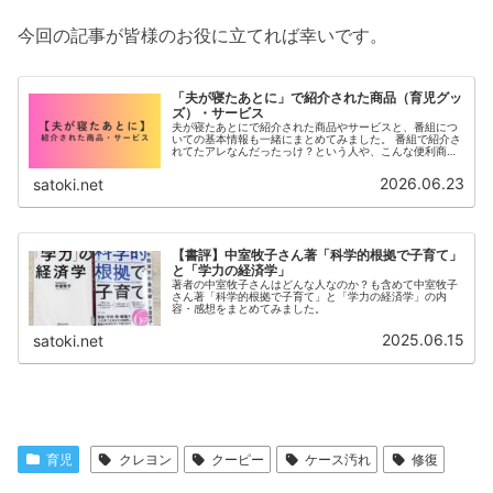
今回の記事が皆様のお役に立てれば幸いです。
「夫が寝たあとに」で紹介された商品（育児グッ
ズ）・サービス
夫が寝たあとにで紹介された商品やサービスと、番組につ
いての基本情報も一緒にまとめてみました。 番組で紹介さ
れてたアレなんだったっけ？という人や、こんな便利商品
知らなかったと思って頂けると嬉しいです。
2026.06.23
satoki.net
【書評】中室牧子さん著「科学的根拠で子育て」
と「学力の経済学」
著者の中室牧子さんはどんな人なのか？も含めて中室牧子
さん著「科学的根拠で子育て」と「学力の経済学」の内
容・感想をまとめてみました。
2025.06.15
satoki.net
育児
クレヨン
クーピー
ケース汚れ
修復